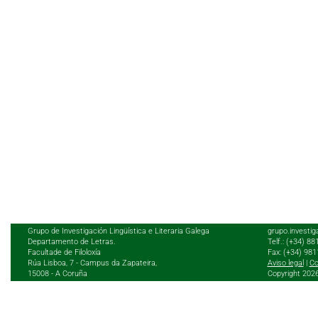
Grupo de Investigación Lingüística e Literaria Galega
grupo.investig
Departamento de Letras.
Telf.: (+34) 8
Facultade de Filoloxía
Fax: (+34) 98
Rúa Lisboa, 7 - Campus da Zapateira,
Aviso legal
|
Co
15008 - A Coruña
Copyright 202