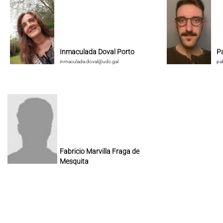
Inmaculada Doval Porto
P
inmaculada.doval@udc.gal
pa
Fabricio Marvilla Fraga de
Mesquita