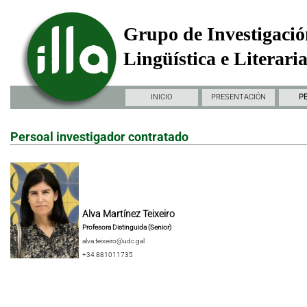
Grupo de Investigació
Lingüística e Literari
INICIO
PRESENTACIÓN
P
Persoal investigador contratado
Alva Martínez Teixeiro
Profesora Distinguida (Senior)
alva.teixeiro@udc.gal
+34 881011735