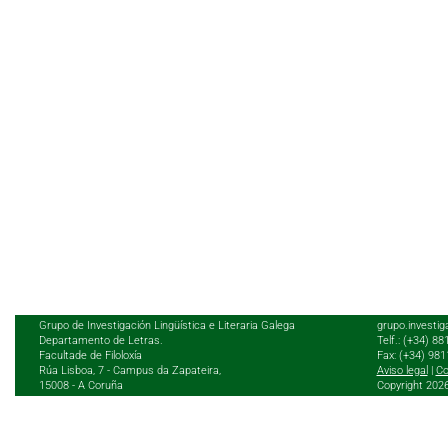
Grupo de Investigación Lingüística e Literaria Galega
grupo.investig
Departamento de Letras.
Telf.: (+34) 8
Facultade de Filoloxía
Fax: (+34) 98
Rúa Lisboa, 7 - Campus da Zapateira,
Aviso legal
|
Co
15008 - A Coruña
Copyright 202