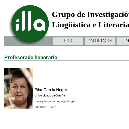
Grupo de Investigació
Lingüística e Literari
INICIO
PRESENTACIÓN
P
Profesorado honorario
Pilar García Negro
Universidade da Coruña
maria.pilar.garcia.negro@udc.gal
+34 881011737