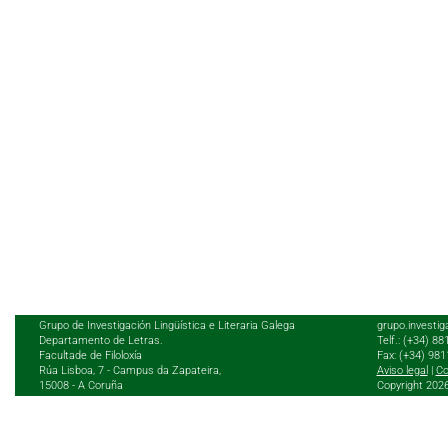
Grupo de Investigación Lingüística e Literaria Galega
grupo.investig
Departamento de Letras.
Telf.: (+34) 8
Facultade de Filoloxía
Fax: (+34) 98
Rúa Lisboa, 7 - Campus da Zapateira,
Aviso legal
|
Co
15008 - A Coruña
Copyright 202