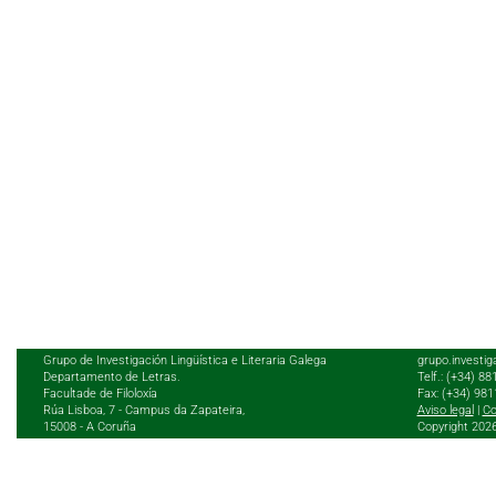
Grupo de Investigación Lingüística e Literaria Galega
grupo.investig
Departamento de Letras.
Telf.: (+34) 8
Facultade de Filoloxía
Fax: (+34) 98
Rúa Lisboa, 7 - Campus da Zapateira,
Aviso legal
|
Co
15008 - A Coruña
Copyright 202