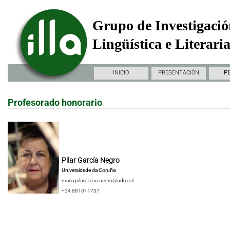
Grupo de Investigació
Lingüística e Literari
INICIO
PRESENTACIÓN
P
Profesorado honorario
Pilar García Negro
Universidade da Coruña
maria.pilar.garcia.negro@udc.gal
+34 881011737