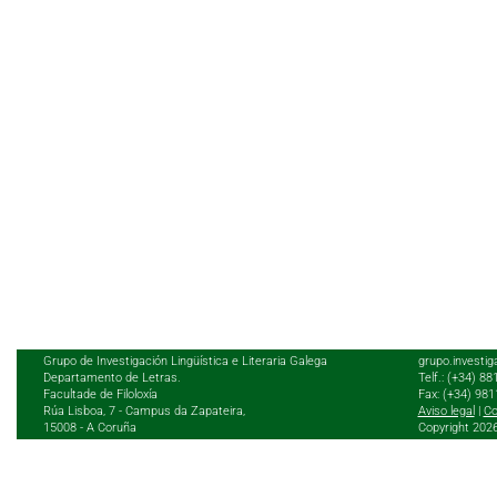
Grupo de Investigación Lingüística e Literaria Galega
grupo.investig
Departamento de Letras.
Telf.: (+34) 8
Facultade de Filoloxía
Fax: (+34) 98
Rúa Lisboa, 7 - Campus da Zapateira,
Aviso legal
|
Co
15008 - A Coruña
Copyright 202