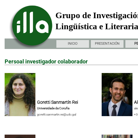
Grupo de Investigació
Lingüística e Literari
INICIO
PRESENTACIÓN
P
Persoal investigador colaborador
Goretti Sanmartín Rei
Al
Universidade da Coruña
al
goretti.sanmartin.rei@udc.gal
+3