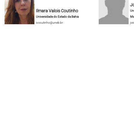
J
Ilmara Valois Coutinho
Un
Universidade do Estado da Bahia
Ma
ivcoutinho@uneb.br
jve