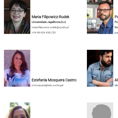
Maria Filipowicz-Rudek
Pa
Universidade Jagellónica (UJ)
Pon
maria.filipowicz-rudek@uj.edu.pl
Su
+34 48 604 438 250
pa
Estefanía Mosquera Castro
A
e.mosquera@edu.xunta.gal
al