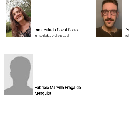
Inmaculada Doval Porto
P
inmaculada.doval@udc.gal
pa
Fabricio Marvilla Fraga de
Mesquita