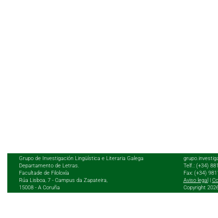
Grupo de Investigación Lingüística e Literaria Galega
grupo.investig
Departamento de Letras.
Telf.: (+34) 8
Facultade de Filoloxía
Fax: (+34) 98
Rúa Lisboa, 7 - Campus da Zapateira,
Aviso legal
|
Co
15008 - A Coruña
Copyright 202