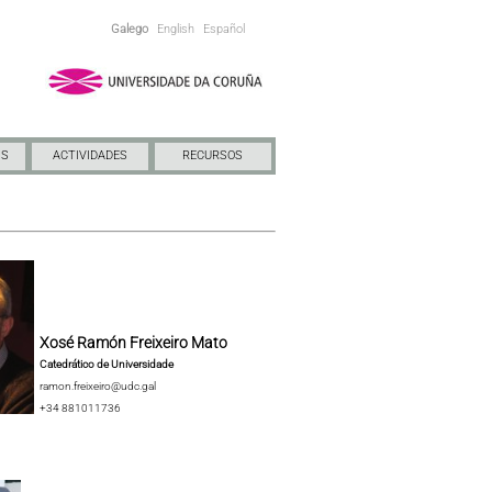
Galego
English
Español
NS
ACTIVIDADES
RECURSOS
Xosé Ramón Freixeiro Mato
Catedrático de Universidade
ramon.freixeiro@udc.gal
+34 881011736