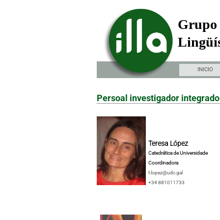
Grupo 
Lingüís
INICIO
Persoal investigador integrado
Teresa López
Catedrática de Universidade
Coordinadora
t.lopez@udc.gal
+34 881011733