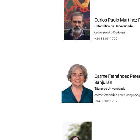
Carlos Paulo Martínez P
Catedrático de Universidade
carlos.pereiro@udc.gal
+34 881011729
Carme Fernández Pérez
Sanjulián
Titular de Universidade
carme.fernandez.perez-sanjulian
+34 881011739