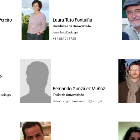
ereiro
Laura Tato Fontaíña
Catedrática de Universidade
laura.tato@udc.gal
+34 881011735
-
Fernando González Muñoz
@udc.gal
Titular de Universidade
fernando.gonzalez.munoz@udc.gal