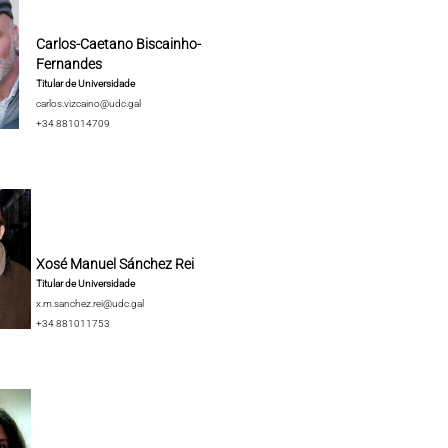
Carlos-Caetano Biscainho-
Fernandes
Titular de Universidade
carlos.vizcaino@udc.gal
+34 881014709
Xosé Manuel Sánchez Rei
Titular de Universidade
x.m.sanchez.rei@udc.gal
+34 881011753