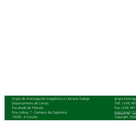
Grupo de Investigación Lingüística e Literaria Galega
grupo.investig
Departamento de Letras.
Telf.: (+34) 8
Facultade de Filoloxía
Fax: (+34) 98
Rúa Lisboa, 7 - Campus da Zapateira,
Aviso legal
|
Co
15008 - A Coruña
Copyright 202