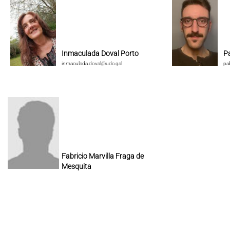
Inmaculada Doval Porto
P
inmaculada.doval@udc.gal
pa
Fabricio Marvilla Fraga de
Mesquita