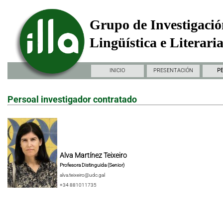
Grupo de Investigació
Lingüística e Literari
INICIO
PRESENTACIÓN
P
Persoal investigador contratado
Alva Martínez Teixeiro
Profesora Distinguida (Senior)
alva.teixeiro@udc.gal
+34 881011735