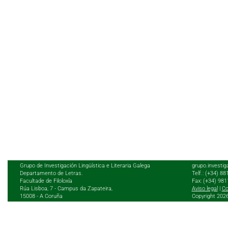
Grupo de Investigación Lingüística e Literaria Galega
grupo.investig
Departamento de Letras.
Telf.: (+34) 8
Facultade de Filoloxía
Fax: (+34) 98
Rúa Lisboa, 7 - Campus da Zapateira,
Aviso legal
|
Co
15008 - A Coruña
Copyright 202