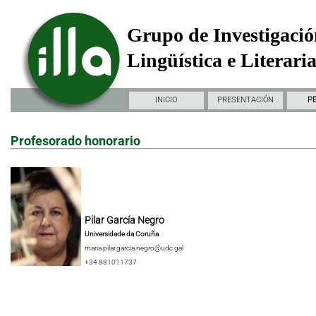
Grupo de Investigació
Lingüística e Literari
INICIO
PRESENTACIÓN
P
Profesorado honorario
Pilar García Negro
Universidade da Coruña
maria.pilar.garcia.negro@udc.gal
+34 881011737