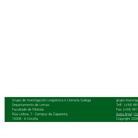
Grupo de Investigación Lingüística e Literaria Galega
grupo.investig
Departamento de Letras.
Telf.: (+34) 8
Facultade de Filoloxía
Fax: (+34) 98
Rúa Lisboa, 7 - Campus da Zapateira,
Aviso legal
|
Co
15008 - A Coruña
Copyright 202