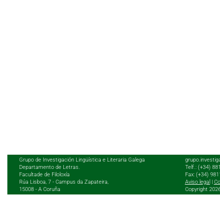
Grupo de Investigación Lingüística e Literaria Galega
grupo.investig
Departamento de Letras.
Telf.: (+34) 8
Facultade de Filoloxía
Fax: (+34) 98
Rúa Lisboa, 7 - Campus da Zapateira,
Aviso legal
|
Co
15008 - A Coruña
Copyright 202