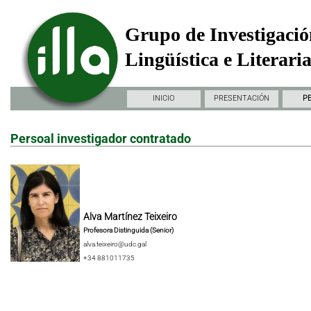
Grupo de Investigació
Lingüística e Literari
INICIO
PRESENTACIÓN
P
Persoal investigador contratado
Alva Martínez Teixeiro
Profesora Distinguida (Senior)
alva.teixeiro@udc.gal
+34 881011735