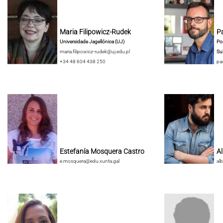
Maria Filipowicz-Rudek
Pa
Universidade Jagellónica (UJ)
Pon
maria.filipowicz-rudek@uj.edu.pl
Su
+34 48 604 438 250
pa
Estefanía Mosquera Castro
A
e.mosquera@edu.xunta.gal
al