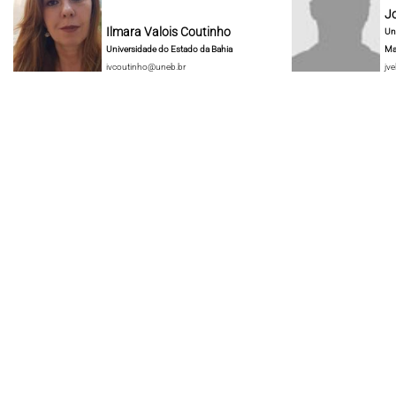
J
Ilmara Valois Coutinho
Un
Universidade do Estado da Bahia
Ma
ivcoutinho@uneb.br
jve