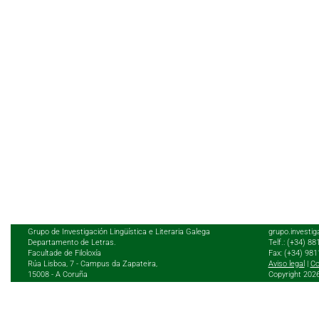
Grupo de Investigación Lingüística e Literaria Galega
grupo.investig
Departamento de Letras.
Telf.: (+34) 8
Facultade de Filoloxía
Fax: (+34) 98
Rúa Lisboa, 7 - Campus da Zapateira,
Aviso legal
|
Co
15008 - A Coruña
Copyright 202