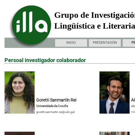
Grupo de Investigació
Lingüística e Literari
INICIO
PRESENTACIÓN
P
Persoal investigador colaborador
Goretti Sanmartín Rei
Al
Universidade da Coruña
al
goretti.sanmartin.rei@udc.gal
+3