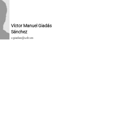
Víctor Manuel Giadás
Sánchez
v.giadas@udc.es