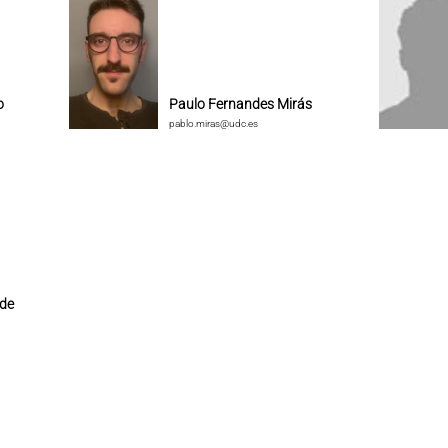
o
Paulo Fernandes Mirás
pablo.miras@udc.es
 de