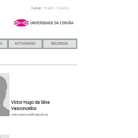
Galego
English
Español
NS
ACTIVIDADES
RECURSOS
Víctor Hugo da Silva
Vasconcellos
victor.vasconcellos@udc.es