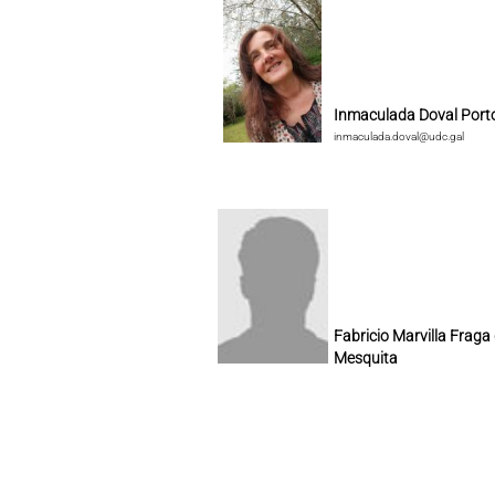
Inmaculada Doval Port
inmaculada.doval@udc.gal
Fabricio Marvilla Fraga
Mesquita