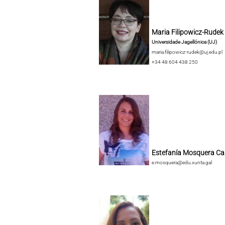
Maria Filipowicz-Rudek
Universidade Jagellónica (UJ)
maria.filipowicz-rudek@uj.edu.pl
+34 48 604 438 250
Estefanía Mosquera Ca
e.mosquera@edu.xunta.gal