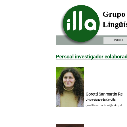
Grupo 
Lingüís
INICIO
Persoal investigador colabora
Goretti Sanmartín Rei
Universidade da Coruña
goretti.sanmartin.rei@udc.gal