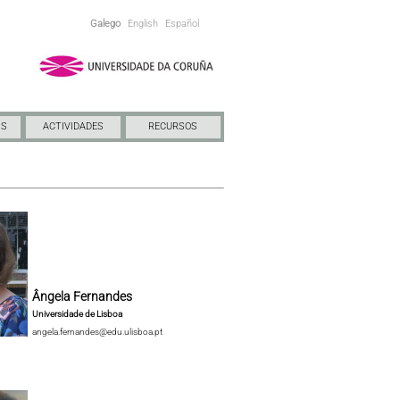
Galego
English
Español
NS
ACTIVIDADES
RECURSOS
Ângela Fernandes
Universidade de Lisboa
angela.fernandes@edu.ulisboa.pt