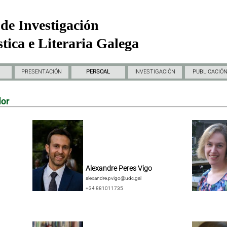
de Investigación
tica e Literaria Galega
PRESENTACIÓN
PERSOAL
INVESTIGACIÓN
PUBLICACIÓ
dor
Alexandre Peres Vigo
alexandre.pvigo@udc.gal
+34 881011735