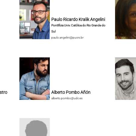
Paulo Ricardo Kralik Angelini
Pontifícia Univ. Católica do Rio Grande do
Sul
paulo.angelini@pucrs.br
stro
Alberto Pombo Añón
alberto.pombo@udc.es