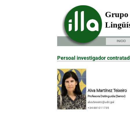
Grupo 
Lingüís
INICIO
Persoal investigador contrata
Alva Martínez Teixeiro
Profesora Distinguida (Senior)
alva.teixeiro@udc.gal
+34 881011735