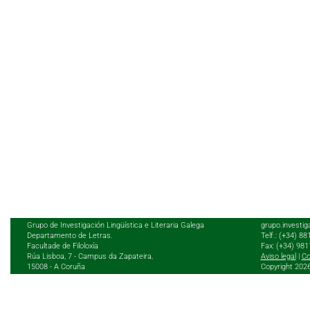
Grupo de Investigación Lingüística e Literaria Galega
grupo.investig
Departamento de Letras.
Telf.: (+34) 8
Facultade de Filoloxía
Fax: (+34) 98
Rúa Lisboa, 7 - Campus da Zapateira,
Aviso legal
|
Co
15008 - A Coruña
Copyright 202