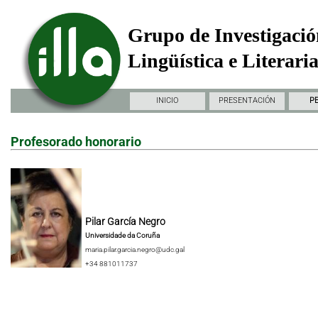
Grupo de Investigació
Lingüística e Literari
INICIO
PRESENTACIÓN
P
Profesorado honorario
Pilar García Negro
Universidade da Coruña
maria.pilar.garcia.negro@udc.gal
+34 881011737