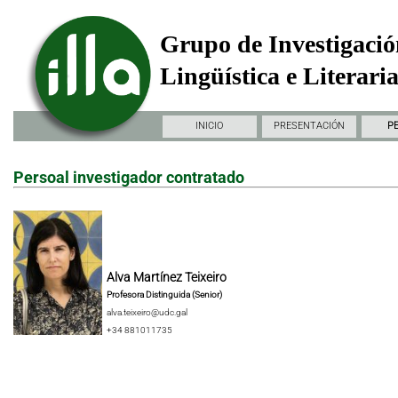
Grupo de Investigació
Lingüística e Literari
INICIO
PRESENTACIÓN
P
Persoal investigador contratado
Alva Martínez Teixeiro
Profesora Distinguida (Senior)
alva.teixeiro@udc.gal
+34 881011735