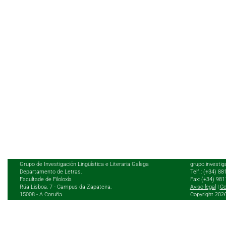
Grupo de Investigación Lingüística e Literaria Galega
grupo.investig
Departamento de Letras.
Telf.: (+34) 8
Facultade de Filoloxía
Fax: (+34) 98
Rúa Lisboa, 7 - Campus da Zapateira,
Aviso legal
|
Co
15008 - A Coruña
Copyright 202