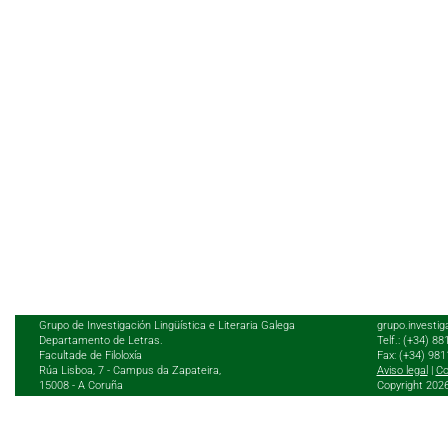
Grupo de Investigación Lingüística e Literaria Galega
grupo.investig
Departamento de Letras.
Telf.: (+34) 8
Facultade de Filoloxía
Fax: (+34) 98
Rúa Lisboa, 7 - Campus da Zapateira,
Aviso legal
|
Co
15008 - A Coruña
Copyright 202