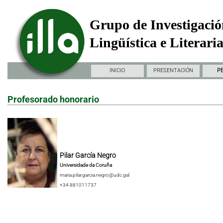
Grupo de Investigació
Lingüística e Literari
INICIO
PRESENTACIÓN
P
Profesorado honorario
Pilar García Negro
Universidade da Coruña
maria.pilar.garcia.negro@udc.gal
+34 881011737