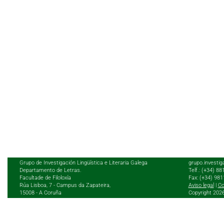
Grupo de Investigación Lingüística e Literaria Galega
grupo.investig
Departamento de Letras.
Telf.: (+34) 8
Facultade de Filoloxía
Fax: (+34) 98
Rúa Lisboa, 7 - Campus da Zapateira,
Aviso legal
|
Co
15008 - A Coruña
Copyright 202