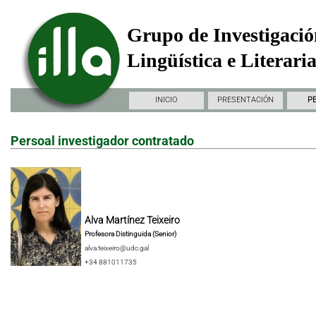
Grupo de Investigació
Lingüística e Literari
INICIO
PRESENTACIÓN
P
Persoal investigador contratado
Alva Martínez Teixeiro
Profesora Distinguida (Senior)
alva.teixeiro@udc.gal
+34 881011735