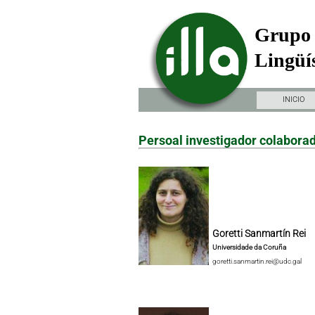
Grupo 
Lingüís
INICIO
Persoal investigador colabora
Goretti Sanmartín Rei
Universidade da Coruña
goretti.sanmartin.rei@udc.gal