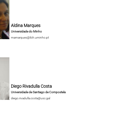
Aldina Marques
Universidade do Minho
mamarques@ilch.uminho.pt
Diego Rivadulla Costa
Universidade de Santiago de Compostela
diego.rivadulla.costa@usc.gal