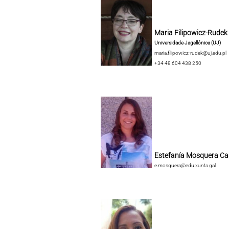
Maria Filipowicz-Rudek
Universidade Jagellónica (UJ)
maria.filipowicz-rudek@uj.edu.pl
+34 48 604 438 250
Estefanía Mosquera Ca
e.mosquera@edu.xunta.gal