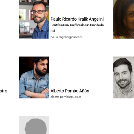
Paulo Ricardo Kralik Angelini
Pontifícia Univ. Católica do Rio Grande do
Sul
paulo.angelini@pucrs.br
stro
Alberto Pombo Añón
alberto.pombo@udc.es