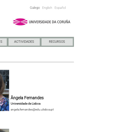
Galego
English
Español
NS
ACTIVIDADES
RECURSOS
Ângela Fernandes
Universidade de Lisboa
angela.fernandes@edu.ulisboa.pt