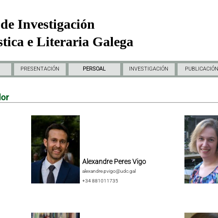
de Investigación
tica e Literaria Galega
PRESENTACIÓN
PERSOAL
INVESTIGACIÓN
PUBLICACIÓ
dor
Alexandre Peres Vigo
alexandre.pvigo@udc.gal
+34 881011735