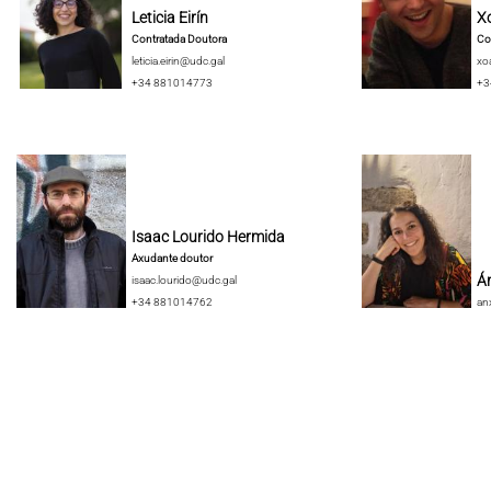
Leticia Eirín
X
Contratada Doutora
Co
leticia.eirin@udc.gal
xo
+34 881014773
+3
Isaac Lourido Hermida
Axudante doutor
Án
isaac.lourido@udc.gal
+34 881014762
an