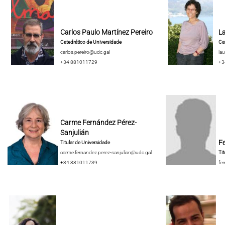
Carlos Paulo Martínez Pereiro
La
Catedrático de Universidade
Cat
carlos.pereiro@udc.gal
lau
+34 881011729
+3
Carme Fernández Pérez-
Sanjulián
F
Titular de Universidade
carme.fernandez.perez-sanjulian@udc.gal
Tit
+34 881011739
fe