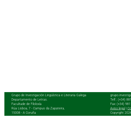
Grupo de Investigación Lingüística e Literaria Galega
grupo.investig
Departamento de Letras.
Telf.: (+34) 8
Facultade de Filoloxía
Fax: (+34) 98
Rúa Lisboa, 7 - Campus da Zapateira,
Aviso legal
|
Co
15008 - A Coruña
Copyright 202