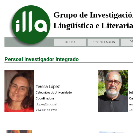
Grupo de Investigació
Lingüística e Literari
INICIO
PRESENTACIÓN
P
Persoal investigador integrado
Teresa López
Ma
Catedrática de Universidade
Coordinadora
Ca
t.lopez@udc.gal
ma
+34 881011733
+3