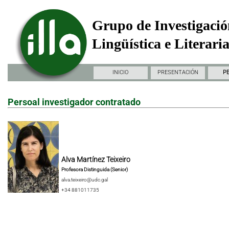
Grupo de Investigació
Lingüística e Literari
INICIO
PRESENTACIÓN
P
Persoal investigador contratado
Alva Martínez Teixeiro
Profesora Distinguida (Senior)
alva.teixeiro@udc.gal
+34 881011735