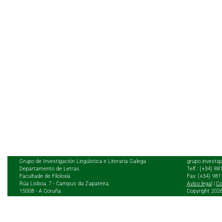
Grupo de Investigación Lingüística e Literaria Galega
grupo.investig
Departamento de Letras.
Telf.: (+34) 8
Facultade de Filoloxía
Fax: (+34) 98
Rúa Lisboa, 7 - Campus da Zapateira,
Aviso legal
|
Co
15008 - A Coruña
Copyright 202