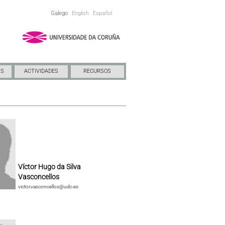
Galego
English
Español
NS
ACTIVIDADES
RECURSOS
Víctor Hugo da Silva
Vasconcellos
victor.vasconcellos@udc.es