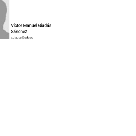
Víctor Manuel Giadás
Sánchez
v.giadas@udc.es