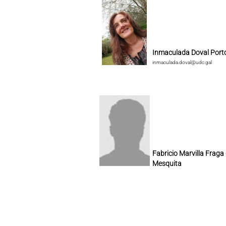
Inmaculada Doval Port
inmaculada.doval@udc.gal
Fabricio Marvilla Fraga
Mesquita