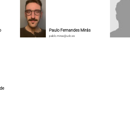
o
Paulo Fernandes Mirás
pablo.miras@udc.es
 de