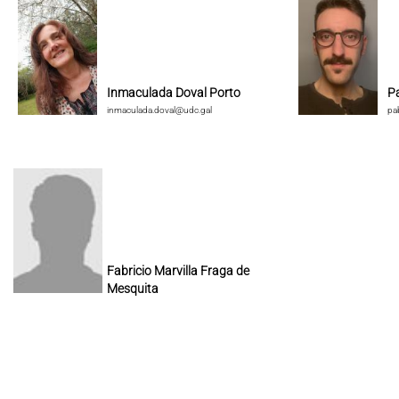
Inmaculada Doval Porto
P
inmaculada.doval@udc.gal
pa
Fabricio Marvilla Fraga de
Mesquita