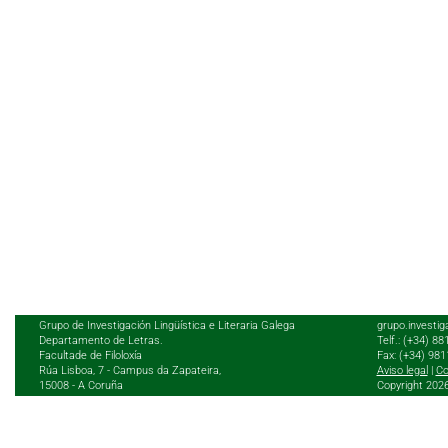
Grupo de Investigación Lingüística e Literaria Galega
grupo.investig
Departamento de Letras.
Telf.: (+34) 8
Facultade de Filoloxía
Fax: (+34) 98
Rúa Lisboa, 7 - Campus da Zapateira,
Aviso legal
|
Co
15008 - A Coruña
Copyright 202