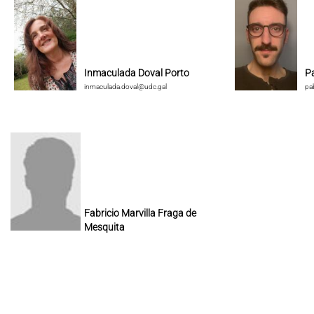
Inmaculada Doval Porto
P
inmaculada.doval@udc.gal
pa
Fabricio Marvilla Fraga de
Mesquita