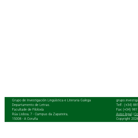
Grupo de Investigación Lingüística e Literaria Galega
grupo.investig
Departamento de Letras.
Telf.: (+34) 8
Facultade de Filoloxía
Fax: (+34) 98
Rúa Lisboa, 7 - Campus da Zapateira,
Aviso legal
|
Co
15008 - A Coruña
Copyright 202