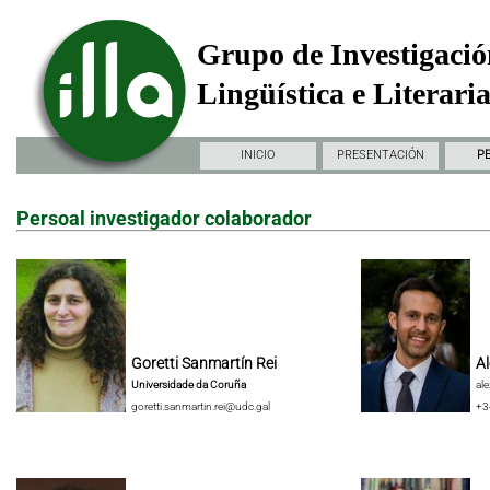
Grupo de Investigació
Lingüística e Literari
INICIO
PRESENTACIÓN
P
Persoal investigador colaborador
Goretti Sanmartín Rei
Al
Universidade da Coruña
al
goretti.sanmartin.rei@udc.gal
+3