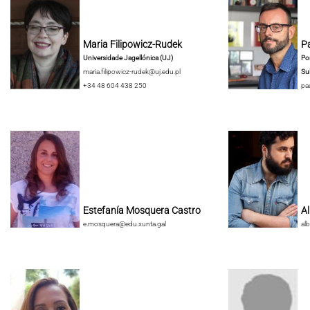
Maria Filipowicz-Rudek
Pa
Universidade Jagellónica (UJ)
Pon
maria.filipowicz-rudek@uj.edu.pl
Su
+34 48 604 438 250
pa
Estefanía Mosquera Castro
A
e.mosquera@edu.xunta.gal
al