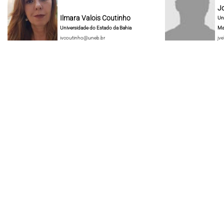
J
Ilmara Valois Coutinho
Un
Universidade do Estado da Bahia
Ma
ivcoutinho@uneb.br
jve