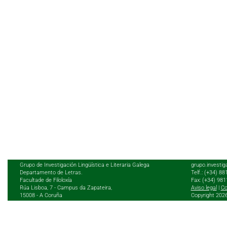
Grupo de Investigación Lingüística e Literaria Galega
grupo.investig
Departamento de Letras.
Telf.: (+34) 8
Facultade de Filoloxía
Fax: (+34) 98
Rúa Lisboa, 7 - Campus da Zapateira,
Aviso legal
|
Co
15008 - A Coruña
Copyright 202