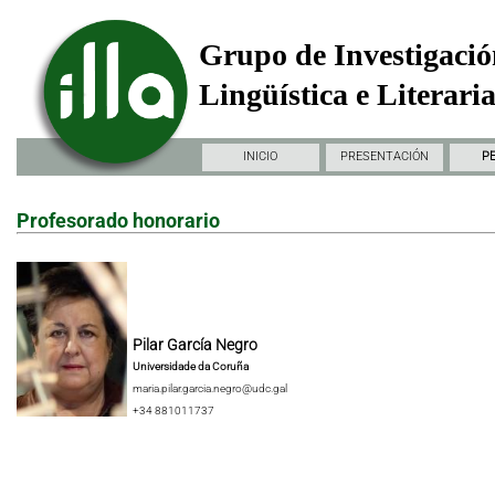
Grupo de Investigació
Lingüística e Literari
INICIO
PRESENTACIÓN
P
Profesorado honorario
Pilar García Negro
Universidade da Coruña
maria.pilar.garcia.negro@udc.gal
+34 881011737