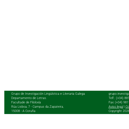
Grupo de Investigación Lingüística e Literaria Galega
grupo.investig
Departamento de Letras.
Telf.: (+34) 8
Facultade de Filoloxía
Fax: (+34) 98
Rúa Lisboa, 7 - Campus da Zapateira,
Aviso legal
|
Co
15008 - A Coruña
Copyright 202