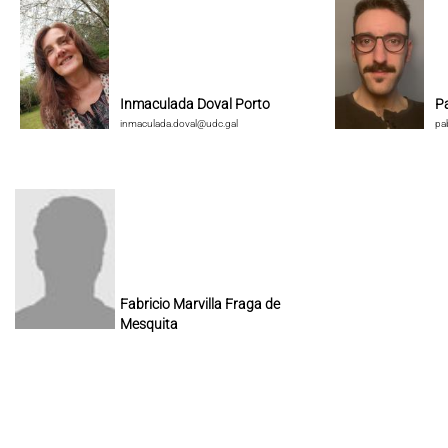
Inmaculada Doval Porto
P
inmaculada.doval@udc.gal
pa
Fabricio Marvilla Fraga de
Mesquita