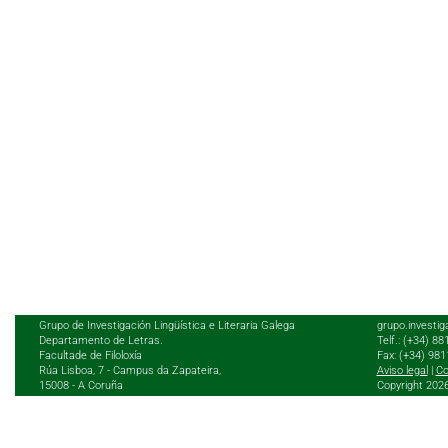
Grupo de Investigación Lingüística e Literaria Galega
grupo.investig
Departamento de Letras.
Telf.: (+34) 8
Facultade de Filoloxía
Fax: (+34) 98
Rúa Lisboa, 7 - Campus da Zapateira,
Aviso legal
|
Co
15008 - A Coruña
Copyright 202