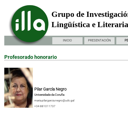
Grupo de Investigació
Lingüística e Literari
INICIO
PRESENTACIÓN
P
Profesorado honorario
Pilar García Negro
Universidade da Coruña
maria.pilar.garcia.negro@udc.gal
+34 881011737