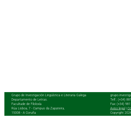
Grupo de Investigación Lingüística e Literaria Galega
grupo.investig
Departamento de Letras.
Telf.: (+34) 8
Facultade de Filoloxía
Fax: (+34) 98
Rúa Lisboa, 7 - Campus da Zapateira,
Aviso legal
|
Co
15008 - A Coruña
Copyright 202