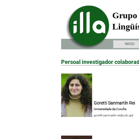
Grupo 
Lingüís
INICIO
Persoal investigador colabora
Goretti Sanmartín Rei
Universidade da Coruña
goretti.sanmartin.rei@udc.gal