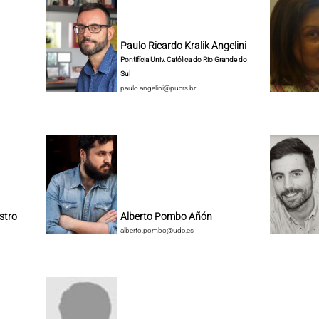
Paulo Ricardo Kralik Angelini
Pontifícia Univ. Católica do Rio Grande do
Sul
paulo.angelini@pucrs.br
stro
Alberto Pombo Añón
alberto.pombo@udc.es