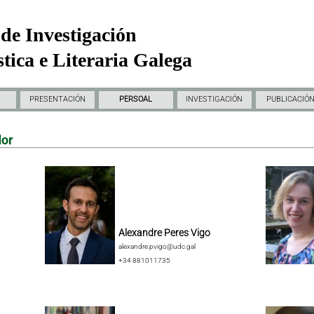
de Investigación
tica e Literaria Galega
PRESENTACIÓN
PERSOAL
INVESTIGACIÓN
PUBLICACIÓ
dor
Alexandre Peres Vigo
alexandre.pvigo@udc.gal
+34 881011735