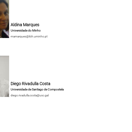
Aldina Marques
Universidade do Minho
mamarques@ilch.uminho.pt
Diego Rivadulla Costa
Universidade de Santiago de Compostela
diego.rivadulla.costa@usc.gal