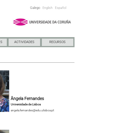
Galego
English
Español
NS
ACTIVIDADES
RECURSOS
Ângela Fernandes
Universidade de Lisboa
angela.fernandes@edu.ulisboa.pt