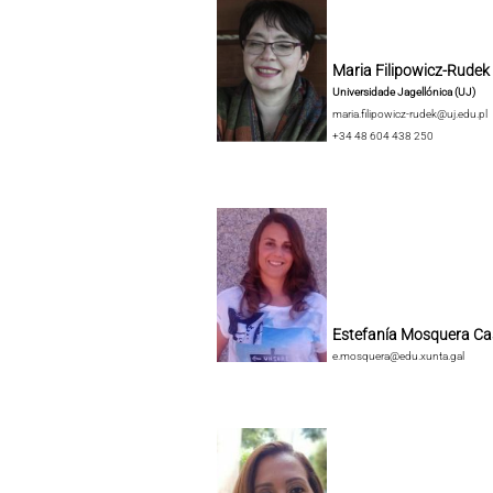
Maria Filipowicz-Rudek
Universidade Jagellónica (UJ)
maria.filipowicz-rudek@uj.edu.pl
+34 48 604 438 250
Estefanía Mosquera Ca
e.mosquera@edu.xunta.gal