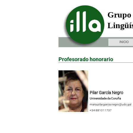
Grupo 
Lingüís
INICIO
Profesorado honorario
Pilar García Negro
Universidade da Coruña
maria.pilar.garcia.negro@udc.gal
+34 881011737