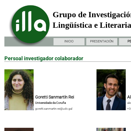
Grupo de Investigació
Lingüística e Literari
INICIO
PRESENTACIÓN
P
Persoal investigador colaborador
Goretti Sanmartín Rei
Al
Universidade da Coruña
al
goretti.sanmartin.rei@udc.gal
+3