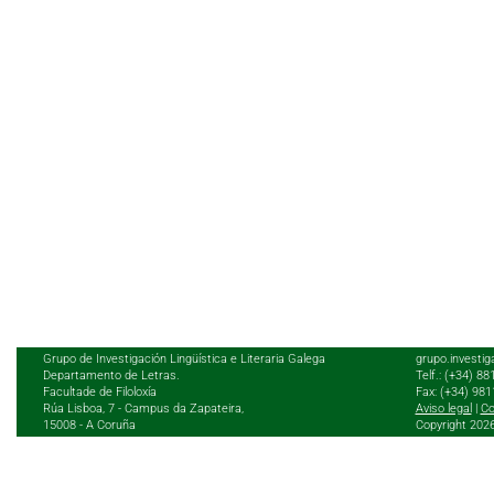
Grupo de Investigación Lingüística e Literaria Galega
grupo.investig
Departamento de Letras.
Telf.: (+34) 8
Facultade de Filoloxía
Fax: (+34) 98
Rúa Lisboa, 7 - Campus da Zapateira,
Aviso legal
|
Co
15008 - A Coruña
Copyright 202