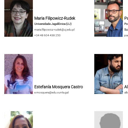
Maria Filipowicz-Rudek
Pa
Universidade Jagellónica (UJ)
Pon
maria.filipowicz-rudek@uj.edu.pl
Su
+34 48 604 438 250
pa
Estefanía Mosquera Castro
A
e.mosquera@edu.xunta.gal
al