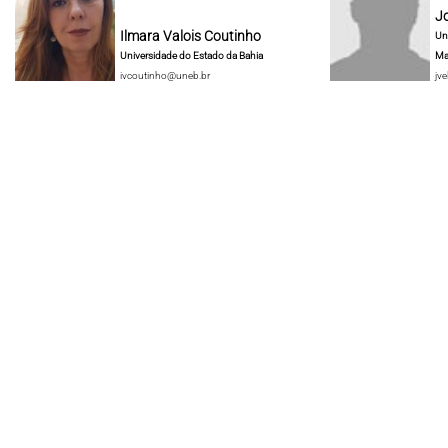
J
Ilmara Valois Coutinho
Un
Universidade do Estado da Bahia
Ma
ivcoutinho@uneb.br
jve