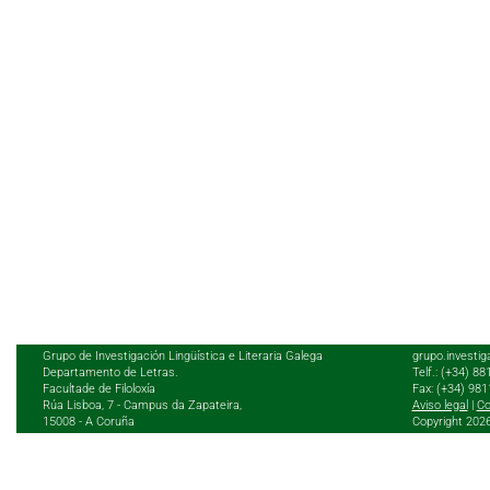
Grupo de Investigación Lingüística e Literaria Galega
grupo.investig
Departamento de Letras.
Telf.: (+34) 8
Facultade de Filoloxía
Fax: (+34) 98
Rúa Lisboa, 7 - Campus da Zapateira,
Aviso legal
|
Co
15008 - A Coruña
Copyright 202