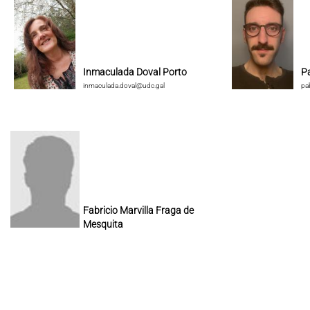
Inmaculada Doval Porto
P
inmaculada.doval@udc.gal
pa
Fabricio Marvilla Fraga de
Mesquita