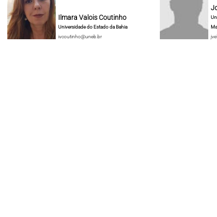
J
Ilmara Valois Coutinho
Un
Universidade do Estado da Bahia
Ma
ivcoutinho@uneb.br
jve