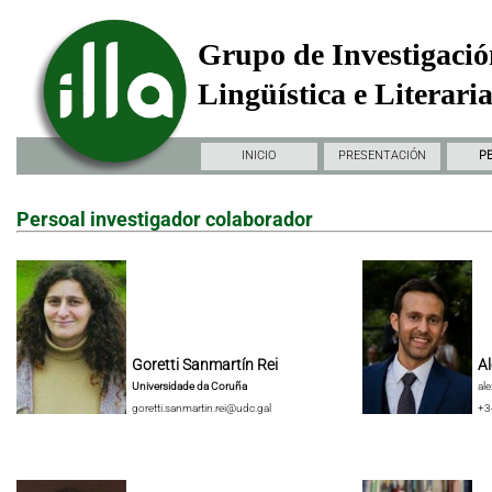
Grupo de Investigació
Lingüística e Literari
INICIO
PRESENTACIÓN
P
Persoal investigador colaborador
Goretti Sanmartín Rei
Al
Universidade da Coruña
al
goretti.sanmartin.rei@udc.gal
+3