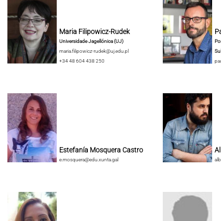
Maria Filipowicz-Rudek
Pa
Universidade Jagellónica (UJ)
Pon
maria.filipowicz-rudek@uj.edu.pl
Su
+34 48 604 438 250
pa
Estefanía Mosquera Castro
A
e.mosquera@edu.xunta.gal
al