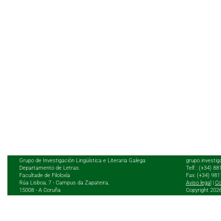
Grupo de Investigación Lingüística e Literaria Galega
grupo.investig
Departamento de Letras.
Telf.: (+34) 8
Facultade de Filoloxía
Fax: (+34) 98
Rúa Lisboa, 7 - Campus da Zapateira,
Aviso legal
|
Co
15008 - A Coruña
Copyright 202