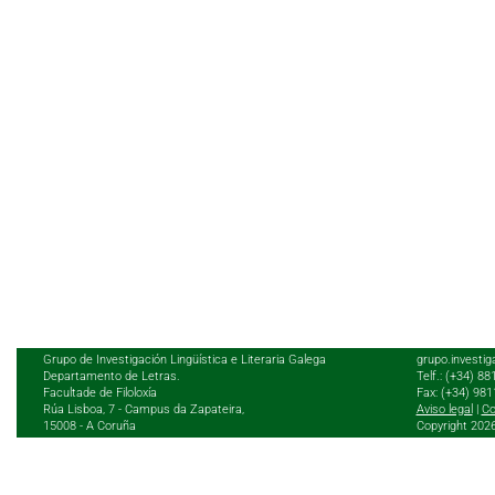
Grupo de Investigación Lingüística e Literaria Galega
grupo.investig
Departamento de Letras.
Telf.: (+34) 8
Facultade de Filoloxía
Fax: (+34) 98
Rúa Lisboa, 7 - Campus da Zapateira,
Aviso legal
|
Co
15008 - A Coruña
Copyright 202