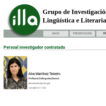
Grupo de Investigació
Lingüística e Literari
INICIO
PRESENTACIÓN
P
Persoal investigador contratado
Alva Martínez Teixeiro
Profesora Distinguida (Senior)
alva.teixeiro@udc.gal
+34 881011735