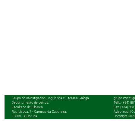
Grupo de Investigación Lingüística e Literaria Galega
grupo.investig
Departamento de Letras.
Telf.: (+34) 8
Facultade de Filoloxía
Fax: (+34) 98
Rúa Lisboa, 7 - Campus da Zapateira,
Aviso legal
|
Co
15008 - A Coruña
Copyright 202