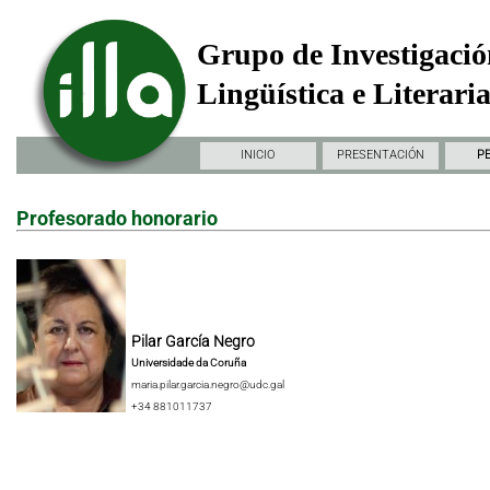
Grupo de Investigació
Lingüística e Literari
INICIO
PRESENTACIÓN
P
Profesorado honorario
Pilar García Negro
Universidade da Coruña
maria.pilar.garcia.negro@udc.gal
+34 881011737