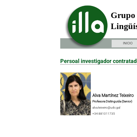
Grupo 
Lingüís
INICIO
Persoal investigador contrata
Alva Martínez Teixeiro
Profesora Distinguida (Senior)
alva.teixeiro@udc.gal
+34 881011735