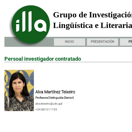
Grupo de Investigació
Lingüística e Literari
INICIO
PRESENTACIÓN
P
Persoal investigador contratado
Alva Martínez Teixeiro
Profesora Distinguida (Senior)
alva.teixeiro@udc.gal
+34 881011735