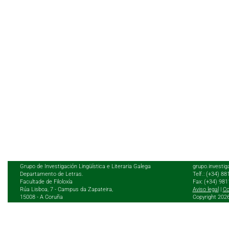
Grupo de Investigación Lingüística e Literaria Galega
grupo.investig
Departamento de Letras.
Telf.: (+34) 8
Facultade de Filoloxía
Fax: (+34) 98
Rúa Lisboa, 7 - Campus da Zapateira,
Aviso legal
|
Co
15008 - A Coruña
Copyright 202