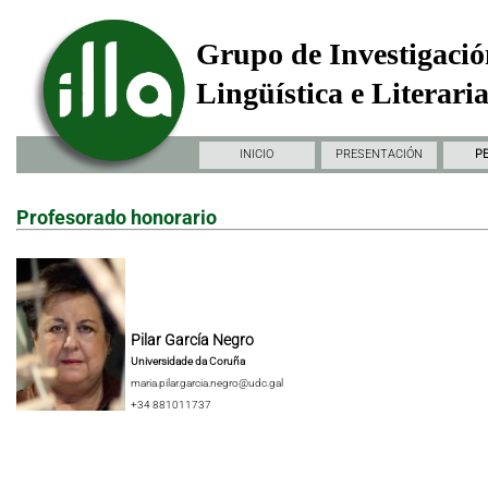
Grupo de Investigació
Lingüística e Literari
INICIO
PRESENTACIÓN
P
Profesorado honorario
Pilar García Negro
Universidade da Coruña
maria.pilar.garcia.negro@udc.gal
+34 881011737