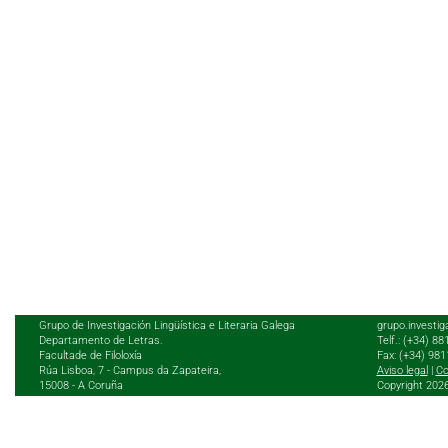
Grupo de Investigación Lingüística e Literaria Galega
grupo.investig
Departamento de Letras.
Telf.: (+34) 8
Facultade de Filoloxía
Fax: (+34) 98
Rúa Lisboa, 7 - Campus da Zapateira,
Aviso legal
|
Co
15008 - A Coruña
Copyright 202