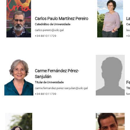
Carlos Paulo Martínez Pereiro
La
Catedrático de Universidade
Cat
carlos.pereiro@udc.gal
lau
+34 881011729
+3
Carme Fernández Pérez-
Sanjulián
F
Titular de Universidade
carme.fernandez.perez-sanjulian@udc.gal
Tit
+34 881011739
fe