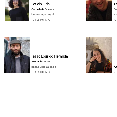
Leticia Eirín
X
Contratada Doutora
Co
leticia.eirin@udc.gal
xo
+34 881014773
+3
Isaac Lourido Hermida
Axudante doutor
Án
isaac.lourido@udc.gal
+34 881014762
an