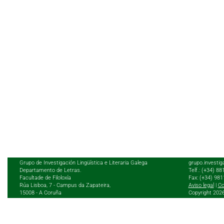
Grupo de Investigación Lingüística e Literaria Galega
grupo.investig
Departamento de Letras.
Telf.: (+34) 8
Facultade de Filoloxía
Fax: (+34) 98
Rúa Lisboa, 7 - Campus da Zapateira,
Aviso legal
|
Co
15008 - A Coruña
Copyright 202