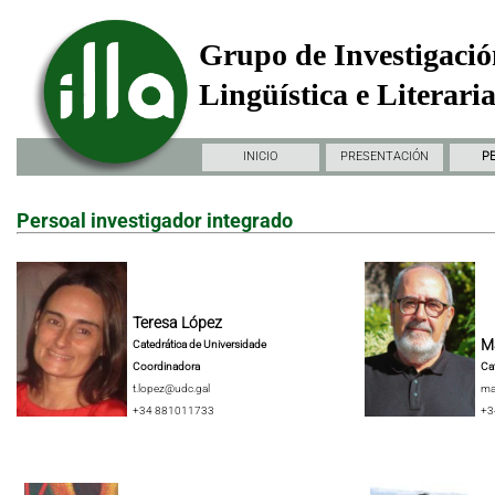
Grupo de Investigació
Lingüística e Literari
INICIO
PRESENTACIÓN
P
Persoal investigador integrado
Teresa López
Ma
Catedrática de Universidade
Coordinadora
Ca
t.lopez@udc.gal
ma
+34 881011733
+3