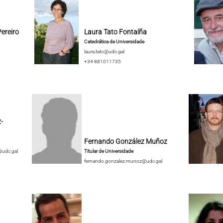
ereiro
Laura Tato Fontaíña
Catedrática de Universidade
laura.tato@udc.gal
+34 881011735
-
Fernando González Muñoz
@udc.gal
Titular de Universidade
fernando.gonzalez.munoz@udc.gal