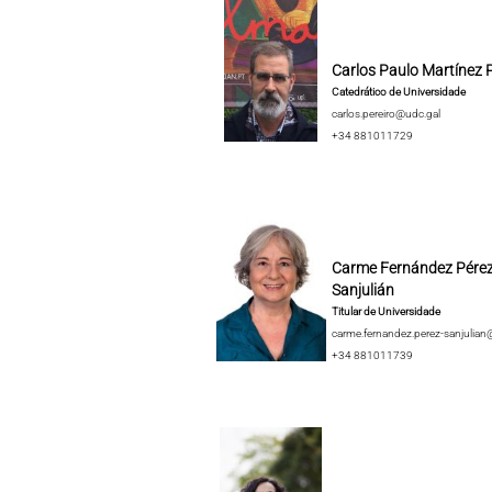
Carlos Paulo Martínez P
Catedrático de Universidade
carlos.pereiro@udc.gal
+34 881011729
Carme Fernández Pérez
Sanjulián
Titular de Universidade
carme.fernandez.perez-sanjulian
+34 881011739