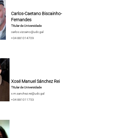
Carlos-Caetano Biscainho-
Fernandes
Titular de Universidade
carlos.vizcaino@udc.gal
+34 881014709
Xosé Manuel Sánchez Rei
Titular de Universidade
x.m.sanchez.rei@udc.gal
+34 881011753