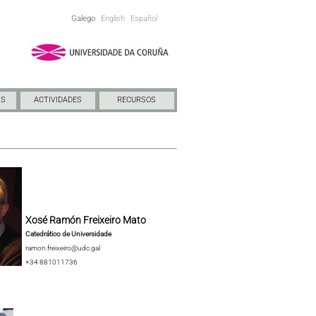
Galego
English
Español
NS
ACTIVIDADES
RECURSOS
Xosé Ramón Freixeiro Mato
Catedrático de Universidade
ramon.freixeiro@udc.gal
+34 881011736