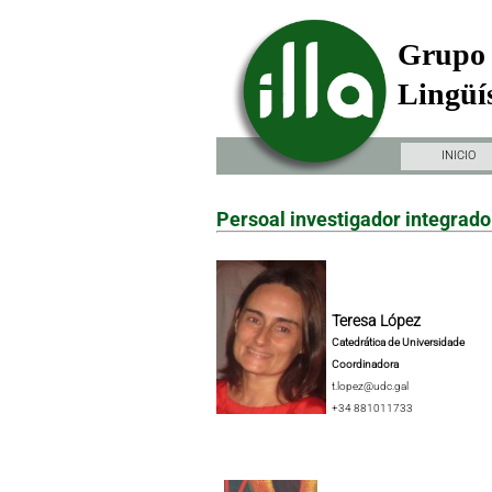
Grupo 
Lingüís
INICIO
Persoal investigador integrado
Teresa López
Catedrática de Universidade
Coordinadora
t.lopez@udc.gal
+34 881011733