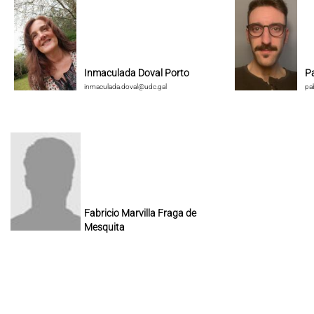
Inmaculada Doval Porto
P
inmaculada.doval@udc.gal
pa
Fabricio Marvilla Fraga de
Mesquita