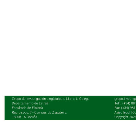
Grupo de Investigación Lingüística e Literaria Galega
grupo.investig
Departamento de Letras.
Telf.: (+34) 8
Facultade de Filoloxía
Fax: (+34) 98
Rúa Lisboa, 7 - Campus da Zapateira,
Aviso legal
|
Co
15008 - A Coruña
Copyright 202