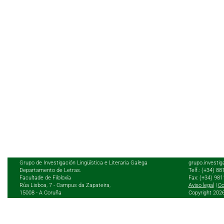
Grupo de Investigación Lingüística e Literaria Galega
grupo.investig
Departamento de Letras.
Telf.: (+34) 8
Facultade de Filoloxía
Fax: (+34) 98
Rúa Lisboa, 7 - Campus da Zapateira,
Aviso legal
|
Co
15008 - A Coruña
Copyright 202