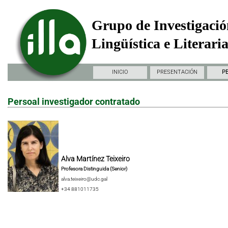
Grupo de Investigació
Lingüística e Literari
INICIO
PRESENTACIÓN
P
Persoal investigador contratado
Alva Martínez Teixeiro
Profesora Distinguida (Senior)
alva.teixeiro@udc.gal
+34 881011735