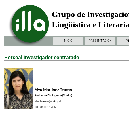
Grupo de Investigació
Lingüística e Literari
INICIO
PRESENTACIÓN
P
Persoal investigador contratado
Alva Martínez Teixeiro
Profesora Distinguida (Senior)
alva.teixeiro@udc.gal
+34 881011735