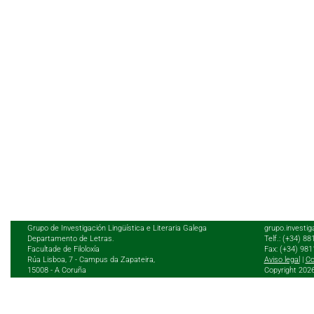
Grupo de Investigación Lingüística e Literaria Galega
grupo.investig
Departamento de Letras.
Telf.: (+34) 8
Facultade de Filoloxía
Fax: (+34) 98
Rúa Lisboa, 7 - Campus da Zapateira,
Aviso legal
|
Co
15008 - A Coruña
Copyright 202