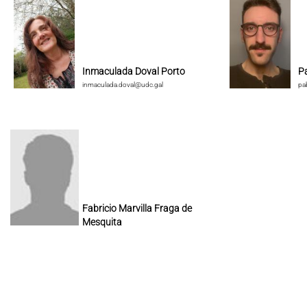
Inmaculada Doval Porto
P
inmaculada.doval@udc.gal
pa
Fabricio Marvilla Fraga de
Mesquita