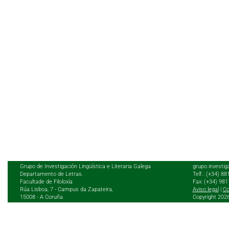
Grupo de Investigación Lingüística e Literaria Galega
grupo.investig
Departamento de Letras.
Telf.: (+34) 8
Facultade de Filoloxía
Fax: (+34) 98
Rúa Lisboa, 7 - Campus da Zapateira,
Aviso legal
|
Co
15008 - A Coruña
Copyright 202