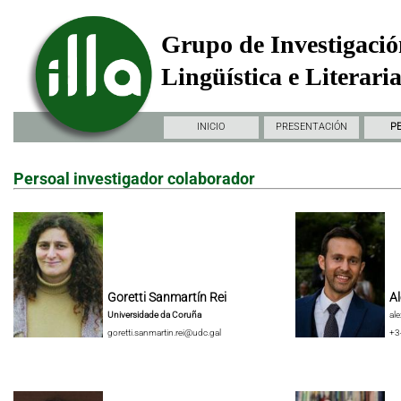
Grupo de Investigació
Lingüística e Literari
INICIO
PRESENTACIÓN
P
Persoal investigador colaborador
Goretti Sanmartín Rei
Al
Universidade da Coruña
al
goretti.sanmartin.rei@udc.gal
+3