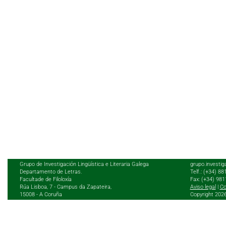
Grupo de Investigación Lingüística e Literaria Galega
grupo.investig
Departamento de Letras.
Telf.: (+34) 8
Facultade de Filoloxía
Fax: (+34) 98
Rúa Lisboa, 7 - Campus da Zapateira,
Aviso legal
|
Co
15008 - A Coruña
Copyright 202