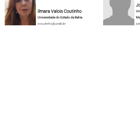
J
Ilmara Valois Coutinho
Un
Universidade do Estado da Bahia
Ma
ivcoutinho@uneb.br
jve