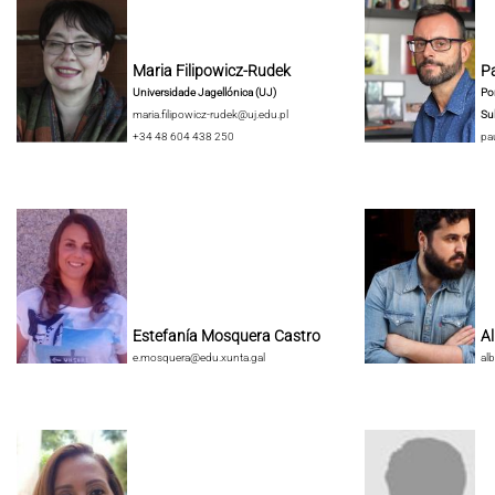
Maria Filipowicz-Rudek
Pa
Universidade Jagellónica (UJ)
Pon
maria.filipowicz-rudek@uj.edu.pl
Su
+34 48 604 438 250
pa
Estefanía Mosquera Castro
A
e.mosquera@edu.xunta.gal
al