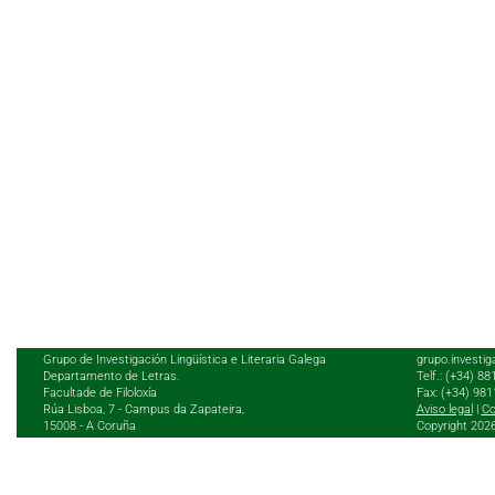
Grupo de Investigación Lingüística e Literaria Galega
grupo.investig
Departamento de Letras.
Telf.: (+34) 8
Facultade de Filoloxía
Fax: (+34) 98
Rúa Lisboa, 7 - Campus da Zapateira,
Aviso legal
|
Co
15008 - A Coruña
Copyright 202