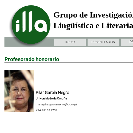
Grupo de Investigació
Lingüística e Literari
INICIO
PRESENTACIÓN
P
Profesorado honorario
Pilar García Negro
Universidade da Coruña
maria.pilar.garcia.negro@udc.gal
+34 881011737