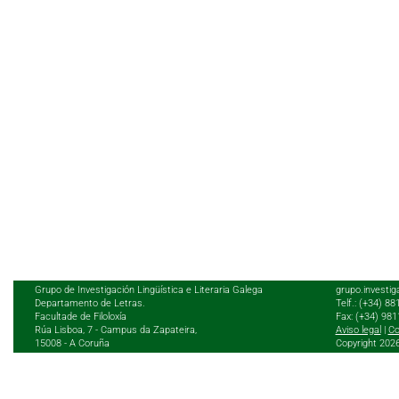
Grupo de Investigación Lingüística e Literaria Galega
grupo.investig
Departamento de Letras.
Telf.: (+34) 8
Facultade de Filoloxía
Fax: (+34) 98
Rúa Lisboa, 7 - Campus da Zapateira,
Aviso legal
|
Co
15008 - A Coruña
Copyright 202