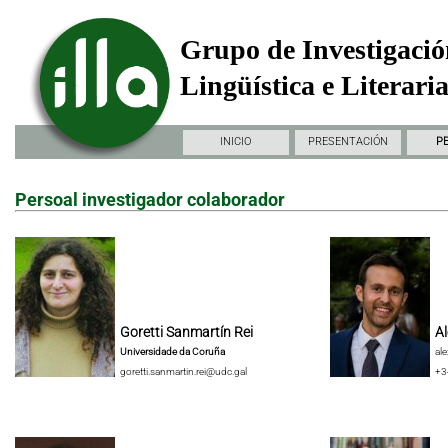
Grupo de Investigació
Lingüística e Literari
INICIO
PRESENTACIÓN
P
Persoal investigador colaborador
Goretti Sanmartín Rei
Al
Universidade da Coruña
al
goretti.sanmartin.rei@udc.gal
+3