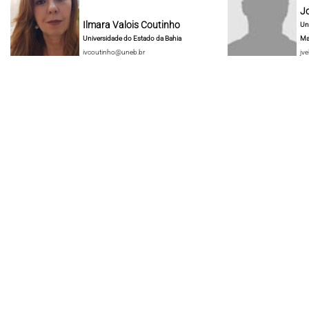
J
Ilmara Valois Coutinho
Un
Universidade do Estado da Bahia
Ma
ivcoutinho@uneb.br
jve