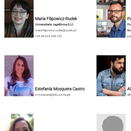
Maria Filipowicz-Rudek
Pa
Universidade Jagellónica (UJ)
Pon
maria.filipowicz-rudek@uj.edu.pl
Su
+34 48 604 438 250
pa
Estefanía Mosquera Castro
A
e.mosquera@edu.xunta.gal
al