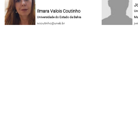
J
Ilmara Valois Coutinho
Un
Universidade do Estado da Bahia
Ma
ivcoutinho@uneb.br
jve