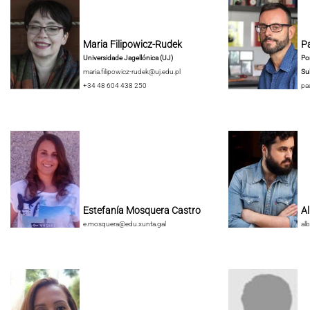
Maria Filipowicz-Rudek
Pa
Universidade Jagellónica (UJ)
Pon
maria.filipowicz-rudek@uj.edu.pl
Su
+34 48 604 438 250
pa
Estefanía Mosquera Castro
A
e.mosquera@edu.xunta.gal
al