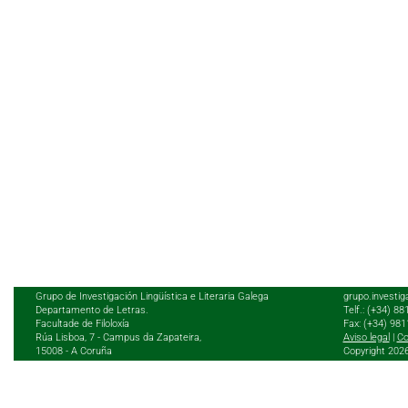
Grupo de Investigación Lingüística e Literaria Galega
grupo.investig
Departamento de Letras.
Telf.: (+34) 8
Facultade de Filoloxía
Fax: (+34) 98
Rúa Lisboa, 7 - Campus da Zapateira,
Aviso legal
|
Co
15008 - A Coruña
Copyright 202