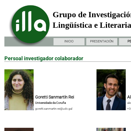
Grupo de Investigació
Lingüística e Literari
INICIO
PRESENTACIÓN
P
Persoal investigador colaborador
Goretti Sanmartín Rei
Al
Universidade da Coruña
al
goretti.sanmartin.rei@udc.gal
+3