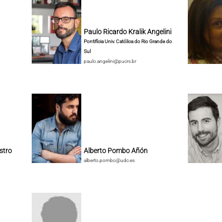
Paulo Ricardo Kralik Angelini
Pontifícia Univ. Católica do Rio Grande do
Sul
paulo.angelini@pucrs.br
stro
Alberto Pombo Añón
alberto.pombo@udc.es