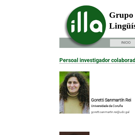
Grupo 
Lingüís
INICIO
Persoal investigador colabora
Goretti Sanmartín Rei
Universidade da Coruña
goretti.sanmartin.rei@udc.gal