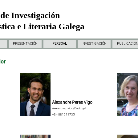
de Investigación
tica e Literaria Galega
PRESENTACIÓN
PERSOAL
INVESTIGACIÓN
PUBLICACIÓ
dor
Alexandre Peres Vigo
alexandre.pvigo@udc.gal
+34 881011735