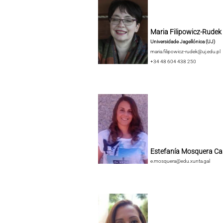
Maria Filipowicz-Rudek
Universidade Jagellónica (UJ)
maria.filipowicz-rudek@uj.edu.pl
+34 48 604 438 250
Estefanía Mosquera Ca
e.mosquera@edu.xunta.gal