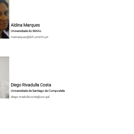
Aldina Marques
Universidade do Minho
mamarques@ilch.uminho.pt
Diego Rivadulla Costa
Universidade de Santiago de Compostela
diego.rivadulla.costa@usc.gal