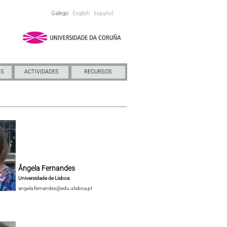
Galego
English
Español
NS
ACTIVIDADES
RECURSOS
Ângela Fernandes
Universidade de Lisboa
angela.fernandes@edu.ulisboa.pt